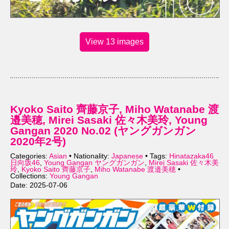
View 13 images
Kyoko Saito 齊藤京子, Miho Watanabe 渡
邉美穂, Mirei Sasaki 佐々木美玲, Young
Gangan 2020 No.02 (ヤングガンガン
2020年2号)
Categories:
Asian
• Nationality:
Japanese
• Tags:
Hinatazaka46
日向坂46
,
Young Gangan ヤングガンガン
,
Mirei Sasaki 佐々木美
玲
,
Kyoko Saito 齊藤京子
,
Miho Watanabe 渡邉美穂
•
Collections:
Young Gangan
Date: 2025-07-06