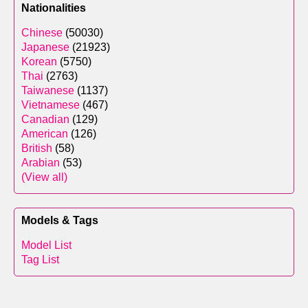
Nationalities
Chinese
(50030)
Japanese
(21923)
Korean
(5750)
Thai
(2763)
Taiwanese
(1137)
Vietnamese
(467)
Canadian
(129)
American
(126)
British
(58)
Arabian
(53)
(View all)
Models & Tags
Model List
Tag List