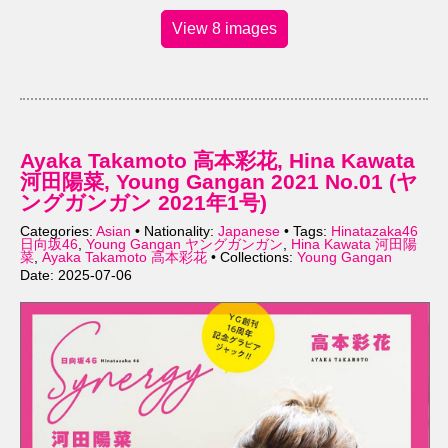
View 8 images
Ayaka Takamoto 高本彩花, Hina Kawata
河田陽菜, Young Gangan 2021 No.01 (ヤ
ングガンガン 2021年1号)
Categories:
Asian
• Nationality:
Japanese
• Tags:
Hinatazaka46
日向坂46
,
Young Gangan ヤングガンガン
,
Hina Kawata 河田陽
菜
,
Ayaka Takamoto 高本彩花
• Collections:
Young Gangan
Date: 2025-07-06