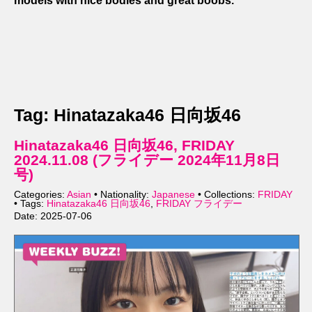
models with nice bodies and great boobs.
Tag: Hinatazaka46 日向坂46
Hinatazaka46 日向坂46, FRIDAY
2024.11.08 (フライデー 2024年11月8日
号)
Categories:
Asian
• Nationality:
Japanese
• Collections:
FRIDAY
• Tags:
Hinatazaka46 日向坂46
,
FRIDAY フライデー
Date: 2025-07-06