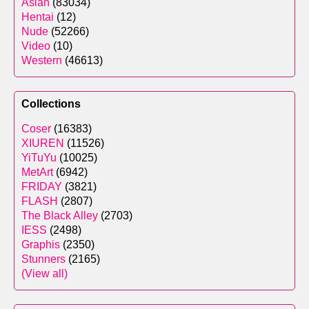
Asian
(83034)
Hentai
(12)
Nude
(52266)
Video
(10)
Western
(46613)
Collections
Coser
(16383)
XIUREN
(11526)
YiTuYu
(10025)
MetArt
(6942)
FRIDAY
(3821)
FLASH
(2807)
The Black Alley
(2703)
IESS
(2498)
Graphis
(2350)
Stunners
(2165)
(View all)