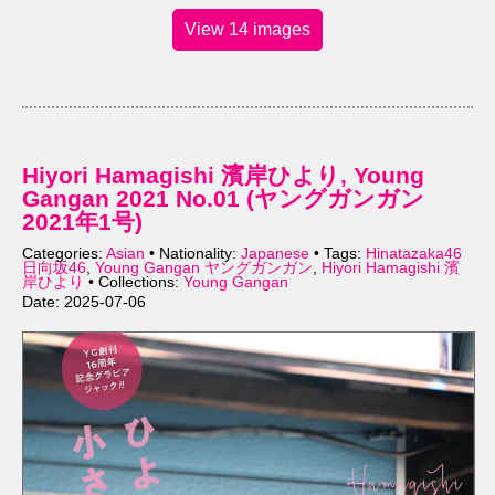
View 14 images
Hiyori Hamagishi 濱岸ひより, Young
Gangan 2021 No.01 (ヤングガンガン
2021年1号)
Categories:
Asian
• Nationality:
Japanese
• Tags:
Hinatazaka46
日向坂46
,
Young Gangan ヤングガンガン
,
Hiyori Hamagishi 濱
岸ひより
• Collections:
Young Gangan
Date: 2025-07-06