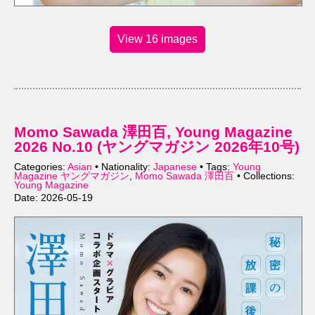
View 16 images
Momo Sawada 澤田百, Young Magazine
2026 No.10 (ヤングマガジン 2026年10号)
Categories:
Asian
• Nationality:
Japanese
• Tags:
Young
Magazine ヤングマガジン
,
Momo Sawada 澤田百
• Collections:
Young Magazine
Date: 2026-05-19