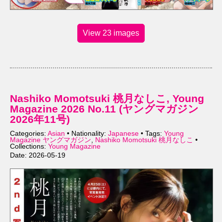
View 23 images
Nashiko Momotsuki 桃月なしこ, Young
Magazine 2026 No.11 (ヤングマガジン
2026年11号)
Categories:
Asian
• Nationality:
Japanese
• Tags:
Young
Magazine ヤングマガジン
,
Nashiko Momotsuki 桃月なしこ
•
Collections:
Young Magazine
Date: 2026-05-19