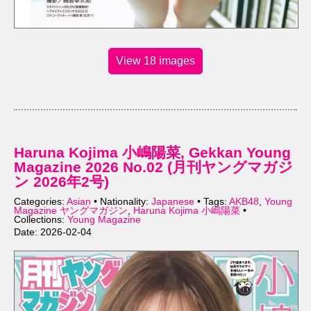
View 18 images
Haruna Kojima 小嶋陽菜, Gekkan Young
Magazine 2026 No.02 (月刊ヤングマガジ
ン 2026年2号)
Categories:
Asian
• Nationality:
Japanese
• Tags:
AKB48
,
Young
Magazine ヤングマガジン
,
Haruna Kojima 小嶋陽菜
•
Collections:
Young Magazine
Date: 2026-02-04