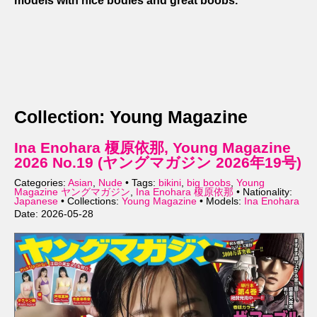
models with nice bodies and great boobs.
Collection: Young Magazine
Ina Enohara 榎原依那, Young Magazine
2026 No.19 (ヤングマガジン 2026年19号)
Categories:
Asian
,
Nude
• Tags:
bikini
,
big boobs
,
Young
Magazine ヤングマガジン
,
Ina Enohara 榎原依那
• Nationality:
Japanese
• Collections:
Young Magazine
• Models:
Ina Enohara
Date: 2026-05-28