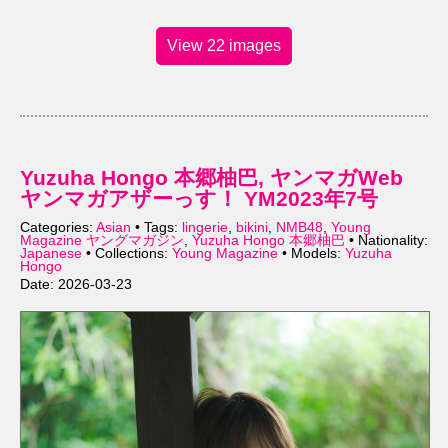
View 22 images
Yuzuha Hongo 本郷柚巴, ヤンマガWeb
ヤンマガアザーっす！ YM2023年7号
Categories:
Asian
• Tags:
lingerie
,
bikini
,
NMB48
,
Young
Magazine ヤングマガジン
,
Yuzuha Hongo 本郷柚巴
• Nationality:
Japanese
• Collections:
Young Magazine
• Models:
Yuzuha
Hongo
Date: 2026-03-23