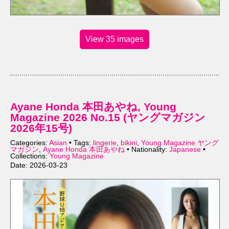
View 35 images
Ayane Honda 本田あやね, Young
Magazine 2026 No.15 (ヤングマガジン
2026年15号)
Categories:
Asian
• Tags:
lingerie
,
bikini
,
Young Magazine ヤング
マガジン
,
Ayane Honda 本田あやね
• Nationality:
Japanese
•
Collections:
Young Magazine
Date: 2026-03-23