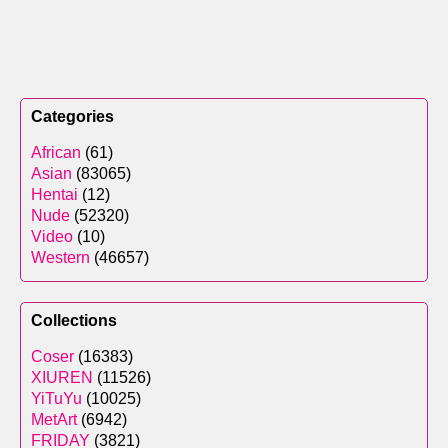
Categories
African
(61)
Asian
(83065)
Hentai
(12)
Nude
(52320)
Video
(10)
Western
(46657)
Collections
Coser
(16383)
XIUREN
(11526)
YiTuYu
(10025)
MetArt
(6942)
FRIDAY
(3821)