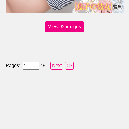
View 32 images
Pages:
/ 91
Next
>>