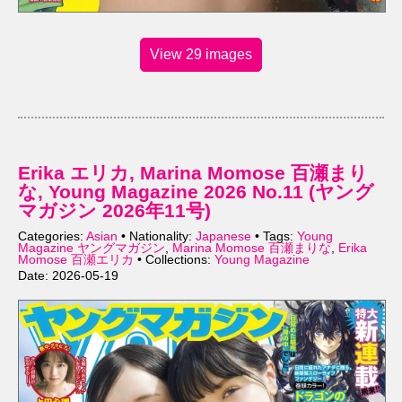
View 29 images
Erika エリカ, Marina Momose 百瀬まり
な, Young Magazine 2026 No.11 (ヤング
マガジン 2026年11号)
Categories:
Asian
• Nationality:
Japanese
• Tags:
Young
Magazine ヤングマガジン
,
Marina Momose 百瀬まりな
,
Erika
Momose 百瀬エリカ
• Collections:
Young Magazine
Date: 2026-05-19