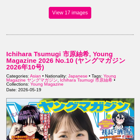
View 17 images
Ichihara Tsumugi 市原紬希, Young
Magazine 2026 No.10 (ヤングマガジン
2026年10号)
Categories:
Asian
• Nationality:
Japanese
• Tags:
Young
Magazine ヤングマガジン
,
Ichihara Tsumugi 市原紬希
•
Collections:
Young Magazine
Date: 2026-05-19