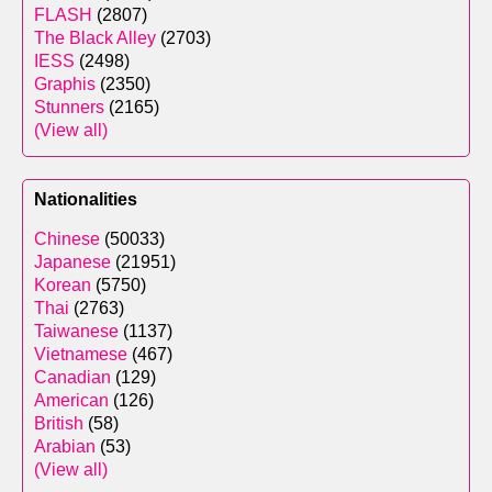
FLASH
(2807)
The Black Alley
(2703)
IESS
(2498)
Graphis
(2350)
Stunners
(2165)
(View all)
Nationalities
Chinese
(50033)
Japanese
(21951)
Korean
(5750)
Thai
(2763)
Taiwanese
(1137)
Vietnamese
(467)
Canadian
(129)
American
(126)
British
(58)
Arabian
(53)
(View all)