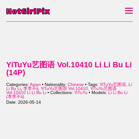
YiTuYu艺图语 Vol.10410 Li Li Bu Li
(14P)
Categories:
Asian
• Nationality:
Chinese
• Tags:
YiTuYu艺图语
,
Li
Li Bu Li
,
李李不li
,
YiTuYu艺图语 Vol.10410
,
YiTuYu艺图语
Vol.10410 Li Li Bu Li
• Collections:
YiTuYu
• Models:
Li Li Bu Li
(李李不li)
Date: 2026-05-14