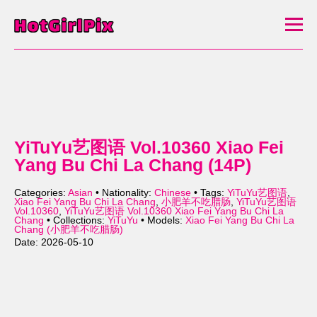
YiTuYu艺图语 Vol.10360 Xiao Fei
Yang Bu Chi La Chang (14P)
Categories:
Asian
• Nationality:
Chinese
• Tags:
YiTuYu艺图语
,
Xiao Fei Yang Bu Chi La Chang
,
小肥羊不吃腊肠
,
YiTuYu艺图语
Vol.10360
,
YiTuYu艺图语 Vol.10360 Xiao Fei Yang Bu Chi La
Chang
• Collections:
YiTuYu
• Models:
Xiao Fei Yang Bu Chi La
Chang (小肥羊不吃腊肠)
Date: 2026-05-10