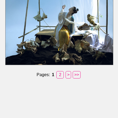
Pages:
1
2
>
>>