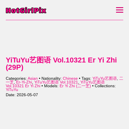
YiTuYu艺图语 Vol.10321 Er Yi Zhi
(29P)
Categories:
Asian
• Nationality:
Chinese
• Tags:
YiTuYu艺图语
,
二
一芝
,
Er-Yi-Zhi
,
YiTuYu艺图语 Vol.10321
,
YiTuYu艺图语
Vol.10321 Er Yi Zhi
• Models:
Er Yi Zhi (二一芝)
• Collections:
YiTuYu
Date: 2026-05-07