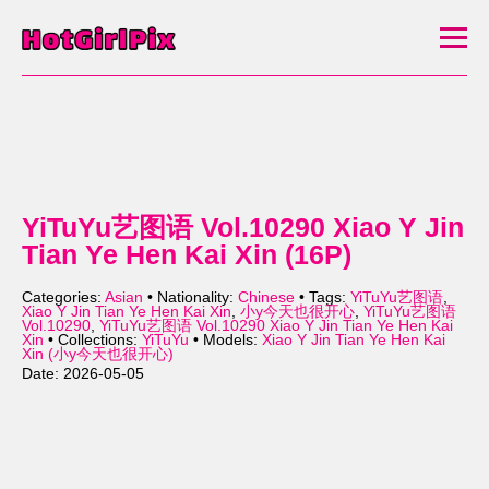
YiTuYu艺图语 Vol.10290 Xiao Y Jin
Tian Ye Hen Kai Xin (16P)
Categories:
Asian
• Nationality:
Chinese
• Tags:
YiTuYu艺图语
,
Xiao Y Jin Tian Ye Hen Kai Xin
,
小y今天也很开心
,
YiTuYu艺图语
Vol.10290
,
YiTuYu艺图语 Vol.10290 Xiao Y Jin Tian Ye Hen Kai
Xin
• Collections:
YiTuYu
• Models:
Xiao Y Jin Tian Ye Hen Kai
Xin (小y今天也很开心)
Date: 2026-05-05