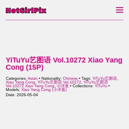
YiTuYu艺图语 Vol.10272 Xiao Yang
Cong (15P)
Categories:
Asian
• Nationality:
Chinese
• Tags:
YiTuYu艺图语
,
Xiao Yang Cong
,
YiTuYu艺图语 Vol.10272
,
YiTuYu艺图语
Vol.10272 Xiao Yang Cong
,
小洋葱
• Collections:
YiTuYu
•
Models:
Xiao Yang Cong (小洋葱)
Date: 2026-05-04