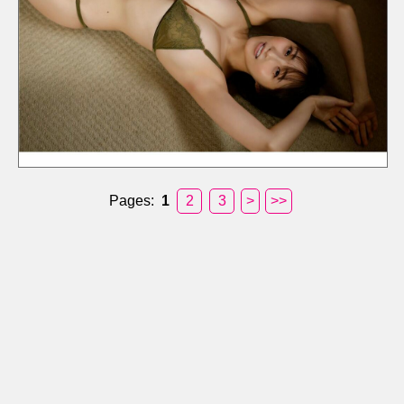
Pages:
1
2
3
>
>>