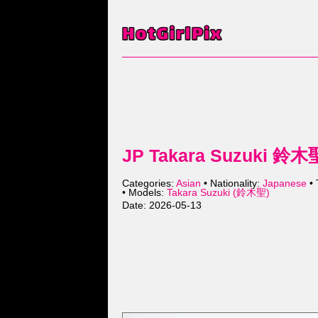
JP Takara Suzuki 鈴
Categories:
Asian
• Nationality:
Japanese
• 
• Models:
Takara Suzuki (鈴木聖)
Date: 2026-05-13