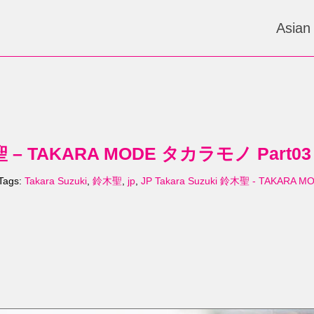
Asian
木聖 – TAKARA MODE タカラモノ Part03 
Tags:
Takara Suzuki
,
鈴木聖
,
jp
,
JP Takara Suzuki 鈴木聖 - TAKAR