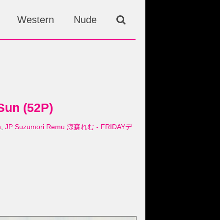
Western
Nude
n (52P)
n
,
JP Suzumori Remu 涼森れむ - FRIDAYデ