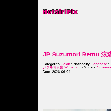
JP Suzumori Remu 
Categories:
Asian
• Nationality:
Japanese
• 
ジタル写真集 White Sun
• Models:
Suzumo
Date: 2026-06-04