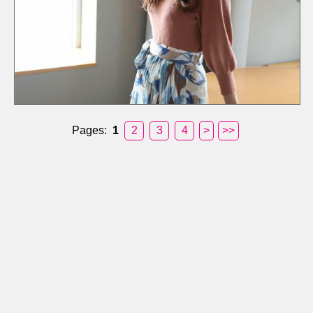
Pages:
1
2
3
4
>
>>