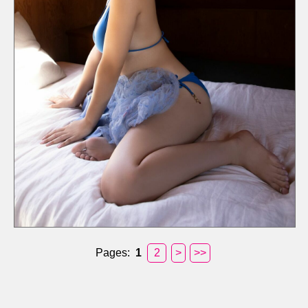
Pages:
1
2
>
>>