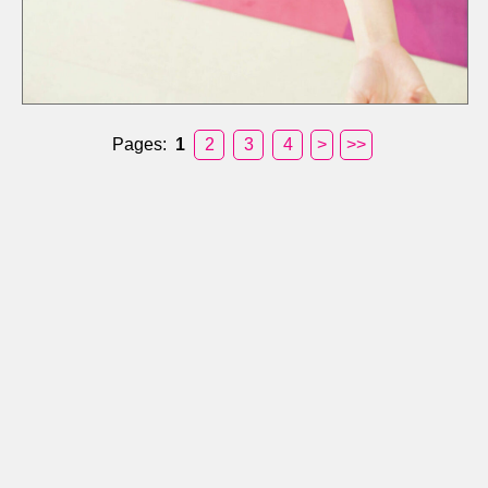
Pages:
1
2
3
4
>
>>