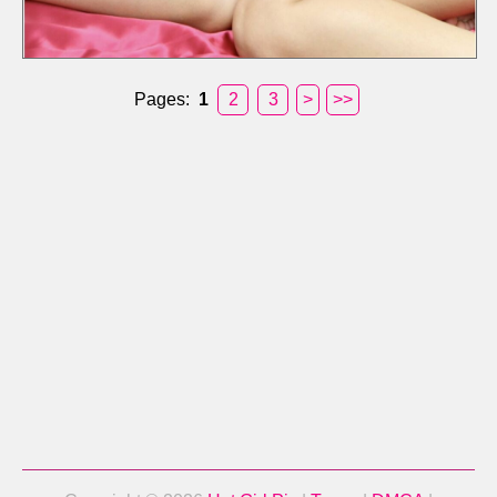
Pages:
1
2
3
>
>>