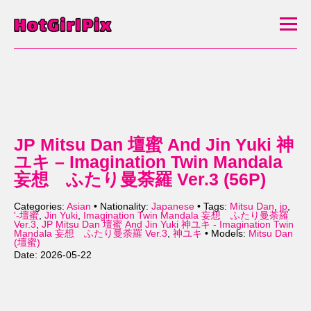
JP Mitsu Dan 壇蜜 And Jin Yuki 神
ユキ – Imagination Twin Mandala
妄想 ふたり曼荼羅 Ver.3 (56P)
Categories:
Asian
• Nationality:
Japanese
• Tags:
Mitsu Dan
,
jp
,
'-壇蜜
,
Jin Yuki
,
Imagination Twin Mandala 妄想 ふたり曼荼羅
Ver.3
,
JP Mitsu Dan 壇蜜 And Jin Yuki 神ユキ - Imagination Twin
Mandala 妄想 ふたり曼荼羅 Ver.3
,
神ユキ
• Models:
Mitsu Dan
(壇蜜)
Date: 2026-05-22