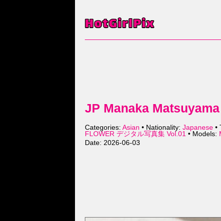
JP Manaka Matsuya
Categories:
Asian
• Nationality:
Japanese
• 
FLOWER デジタル写真集 Vol.01
• Models:
Date: 2026-06-03