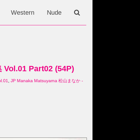
Western
Nude
.01 Part02 (54P)
.01
,
JP Manaka Matsuyama 松山まなか -