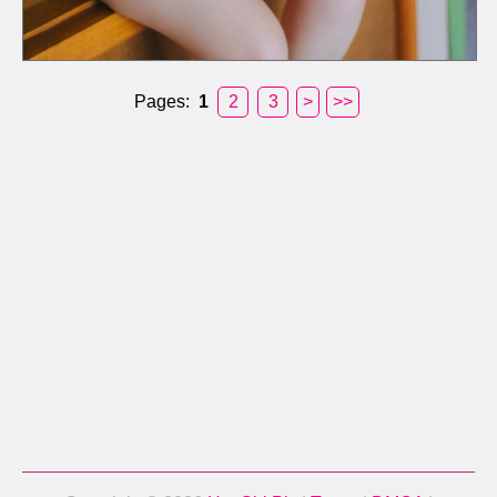
Pages:
1
2
3
>
>>