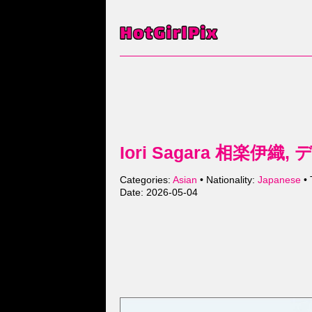
Iori Sagara 相楽伊織, 
Categories:
Asian
• Nationality:
Japanese
• 
Date: 2026-05-04