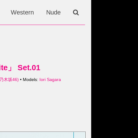
Western
Nude
e」 Set.01
 (乃木坂46)
• Models:
Iori Sagara