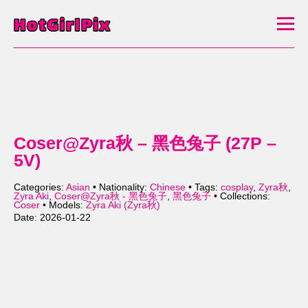
Coser@Zyra秋 – 黑色兔子 (27P –
5V)
Categories:
Asian
• Nationality:
Chinese
• Tags:
cosplay
,
Zyra秋
,
Zyra Aki
,
Coser@Zyra秋 - 黑色兔子
,
黑色兔子
• Collections:
Coser
• Models:
Zyra Aki (Zyra秋)
Date: 2026-01-22