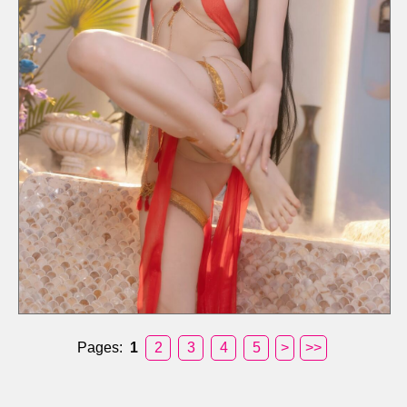
Pages:
1
2
3
4
5
>
>>