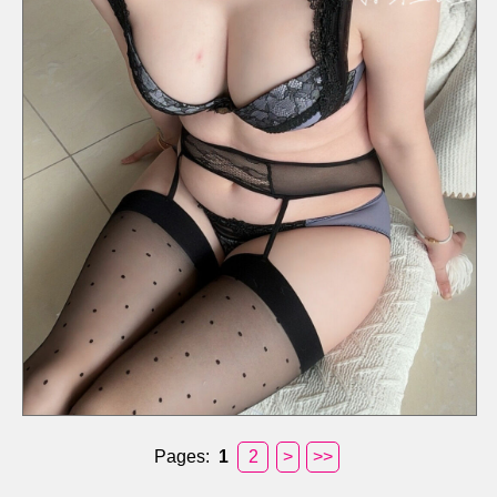
Pages:
1
2
>
>>