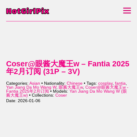
Coser@眼酱大魔王w – Fantia 2025
年2月订阅 (31P – 3V)
Categories:
Asian
• Nationality:
Chinese
• Tags:
cosplay
,
fantia
,
Yan Jiang Da Mo Wang W
,
眼酱大魔王w
,
Coser@眼酱大魔王w -
Fantia 2025年2月订阅
• Models:
Yan Jiang Da Mo Wang W (眼
酱大魔王w)
• Collections:
Coser
Date: 2026-01-06