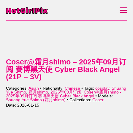
Coser@霜月shimo – 2025年09月订
阅 賽博黑天使 Cyber Black Angel
(21P – 3V)
Categories:
Asian
• Nationality:
Chinese
• Tags:
cosplay
,
Shuang
Yue Shimo
,
霜月shimo
,
2025年09月订阅
,
Coser@霜月shimo -
2025年09月订阅 賽博黑天使 Cyber Black Angel
• Models:
Shuang Yue Shimo (霜月shimo)
• Collections:
Coser
Date: 2026-01-15