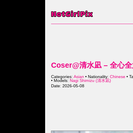
Coser@清水凪 – 全心
Categories:
Asian
• Nationality:
Chinese
• T
• Models:
Nagi Shimizu (清水凪)
Date: 2026-05-08