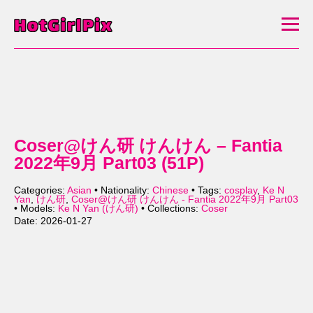
Coser@けん研 けんけん – Fantia
2022年9月 Part03 (51P)
Categories:
Asian
• Nationality:
Chinese
• Tags:
cosplay
,
Ke N
Yan
,
けん研
,
Coser@けん研 けんけん - Fantia 2022年9月 Part03
• Models:
Ke N Yan (けん研)
• Collections:
Coser
Date: 2026-01-27