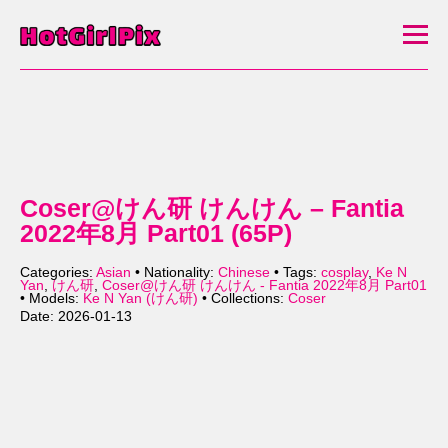
Coser@けん研 けんけん – Fantia
2022年8月 Part01 (65P)
Categories:
Asian
• Nationality:
Chinese
• Tags:
cosplay
,
Ke N
Yan
,
けん研
,
Coser@けん研 けんけん - Fantia 2022年8月 Part01
• Models:
Ke N Yan (けん研)
• Collections:
Coser
Date: 2026-01-13