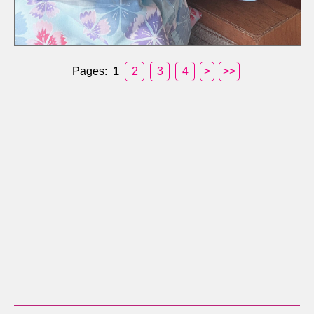
Pages:
1
2
3
4
>
>>