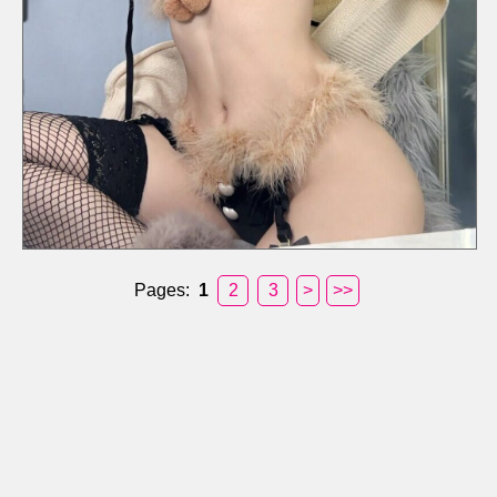
Pages:
1
2
3
>
>>