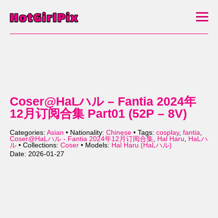
Coser@HaLハル – Fantia 2024年
12月订阅合集 Part01 (52P – 8V)
Categories:
Asian
• Nationality:
Chinese
• Tags:
cosplay
,
fantia
,
Coser@HaLハル - Fantia 2024年12月订阅合集
,
Hal Haru
,
HaLハ
ル
• Collections:
Coser
• Models:
Hal Haru (HaLハル)
Date: 2026-01-27