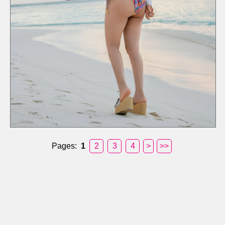
Pages:
1
2
3
4
>
>>