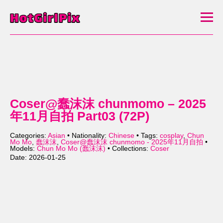
Coser@蠢沫沫 chunmomo – 2025
年11月自拍 Part03 (72P)
Categories:
Asian
• Nationality:
Chinese
• Tags:
cosplay
,
Chun
Mo Mo
,
蠢沫沫
,
Coser@蠢沫沫 chunmomo - 2025年11月自拍
•
Models:
Chun Mo Mo (蠢沫沫)
• Collections:
Coser
Date: 2026-01-25