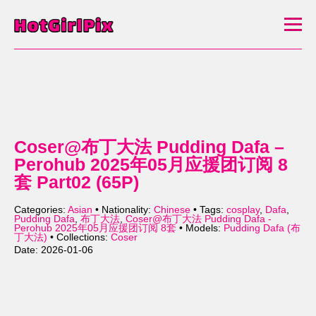
Coser@布丁大法 Pudding Dafa –
Perohub 2025年05月应援团订阅 8
套 Part02 (65P)
Categories:
Asian
• Nationality:
Chinese
• Tags:
cosplay
,
Dafa
,
Pudding Dafa
,
布丁大法
,
Coser@布丁大法 Pudding Dafa -
Perohub 2025年05月应援团订阅 8套
• Models:
Pudding Dafa (布
丁大法)
• Collections:
Coser
Date: 2026-01-06