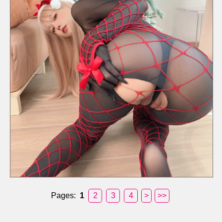
Pages:
1
2
3
4
>
>>