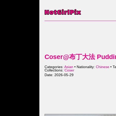
Coser@布丁大法 Puddin
Categories:
Asian
• Nationality:
Chinese
• T
Collections:
Coser
Date: 2026-05-29