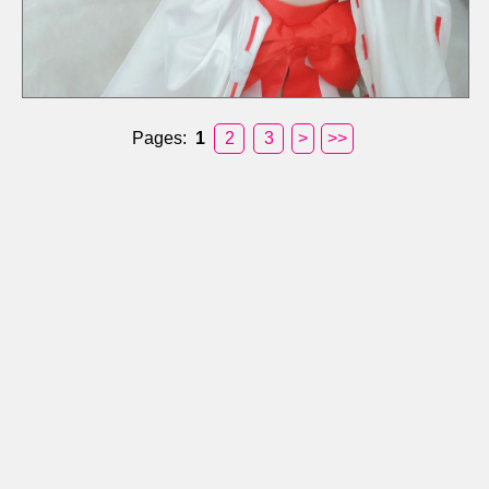
Pages:
1
2
3
>
>>