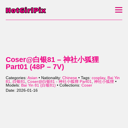
Coser@白银81 – 神社小狐狸
Part01 (48P – 7V)
Categories:
Asian
• Nationality:
Chinese
• Tags:
cosplay
,
Bai Yin
81
,
白银81
,
Coser@白银81 - 神社小狐狸 Part01
,
神社小狐狸
•
Models:
Bai Yin 81 (白银81)
• Collections:
Coser
Date: 2026-01-16