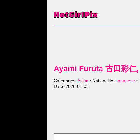
Ayami Furuta 古田彩仁,
Categories:
Asian
• Nationality:
Japanese
• 
Date: 2026-01-08