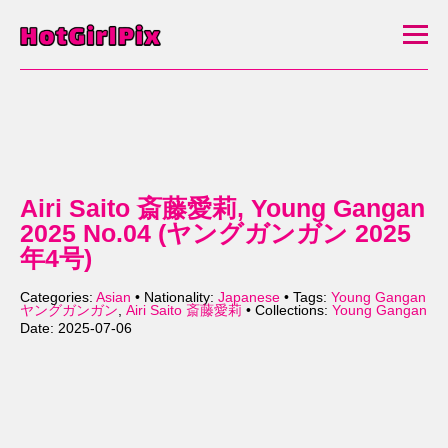
Airi Saito 斎藤愛莉, Young Gangan
2025 No.04 (ヤングガンガン 2025
年4号)
Categories:
Asian
• Nationality:
Japanese
• Tags:
Young Gangan
ヤングガンガン
,
Airi Saito 斎藤愛莉
• Collections:
Young Gangan
Date: 2025-07-06